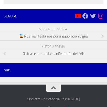
SEGUIR:
SIGUIENTE HISTORIA
Nos manifestamos por una jubilación digna
HISTORIA PREVIA
Galicia se suma a la manifestación del 26N
MÁS
Sindicato Unificado de Policia (2018)