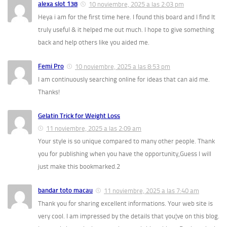
alexa slot 138
10 noviembre, 2025 a las 2:03 pm
Heya i am for the first time here. I found this board and I find It
truly useful & it helped me out much. I hope to give something
back and help others like you aided me.
Femi Pro
10 noviembre, 2025 a las 8:53 pm
I am continuously searching online for ideas that can aid me.
Thanks!
Gelatin Trick for Weight Loss
11 noviembre, 2025 a las 2:09 am
Your style is so unique compared to many other people. Thank
you for publishing when you have the opportunity,Guess I will
just make this bookmarked.2
bandar toto macau
11 noviembre, 2025 a las 7:40 am
Thank you for sharing excellent informations. Your web site is
very cool. I am impressed by the details that you¦ve on this blog.