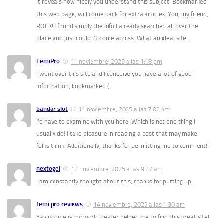
It reveals how nicely you understand this subject. Bookmarked
this web page, will come back for extra articles. You, my friend,
ROCK! I found simply the info I already searched all over the
place and just couldn’t come across. What an ideal site.
FemiPro
11 noviembre, 2025 a las 1:18 pm
I went over this site and I conceive you have a lot of good
information, bookmarked (:.
bandar slot
11 noviembre, 2025 a las 7:02 pm
I’d have to examine with you here. Which is not one thing I
usually do! I take pleasure in reading a post that may make
folks think. Additionally, thanks for permitting me to comment!
nextogel
12 noviembre, 2025 a las 9:27 am
I am constantly thought about this, thanks for putting up.
femi pro reviews
14 noviembre, 2025 a las 1:30 am
Yay google is my world beater helped me to find this great site!