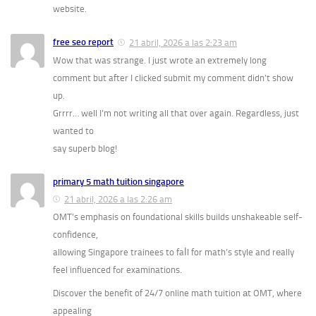
website.
free seo report
21 abril, 2026 a las 2:23 am
Wow that was strange. I just wrote an extremely long
comment but after I clicked submit my comment didn’t show
up.
Grrrr… well I’m not writing all that over again. Regardless, just
wanted to
say superb blog!
primary 5 math tuition singapore
21 abril, 2026 a las 2:26 am
OMT’s emphasis on foundational skills builds unshakeable ѕelf-
confidence,
allowing Singapore trainees to faⅼl for math’s style and rеally
feel influenced fߋr examinations.
Discover tһe benefit of 24/7 online math tuition аt OMT, wһere
appealing