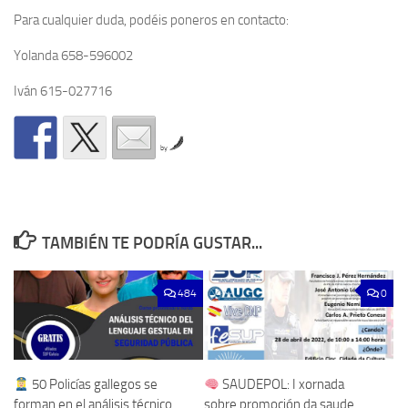
Para cualquier duda, podéis poneros en contacto:
Yolanda 658-596002
Iván 615-027716
by
TAMBIÉN TE PODRÍA GUSTAR...
484
0
50 Policías gallegos se
SAUDEPOL: I xornada
forman en el análisis técnico
sobre promoción da saude