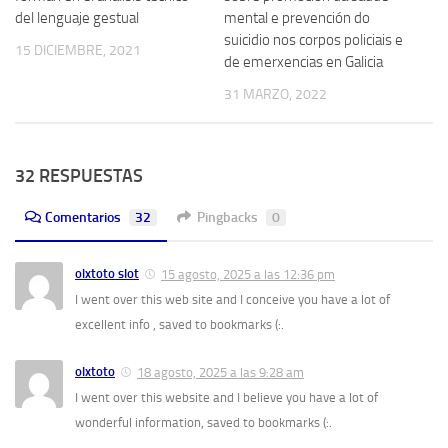
del lenguaje gestual
mental e prevención do
suicidio nos corpos policiais e
15 DICIEMBRE, 2021
de emerxencias en Galicia
31 MARZO, 2022
32 RESPUESTAS
Comentarios
32
Pingbacks
0
olxtoto slot
15 agosto, 2025 a las 12:36 pm
I went over this web site and I conceive you have a lot of
excellent info , saved to bookmarks (:.
olxtoto
18 agosto, 2025 a las 9:28 am
I went over this website and I believe you have a lot of
wonderful information, saved to bookmarks (:.