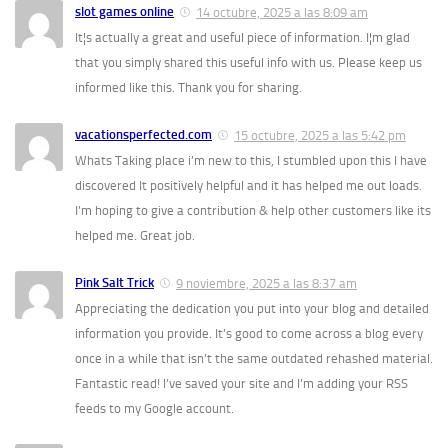
slot games online
14 octubre, 2025 a las 8:09 am
It¦s actually a great and useful piece of information. I¦m glad
that you simply shared this useful info with us. Please keep us
informed like this. Thank you for sharing.
vacationsperfected.com
15 octubre, 2025 a las 5:42 pm
Whats Taking place i’m new to this, I stumbled upon this I have
discovered It positively helpful and it has helped me out loads.
I’m hoping to give a contribution & help other customers like its
helped me. Great job.
Pink Salt Trick
9 noviembre, 2025 a las 8:37 am
Appreciating the dedication you put into your blog and detailed
information you provide. It’s good to come across a blog every
once in a while that isn’t the same outdated rehashed material.
Fantastic read! I’ve saved your site and I’m adding your RSS
feeds to my Google account.