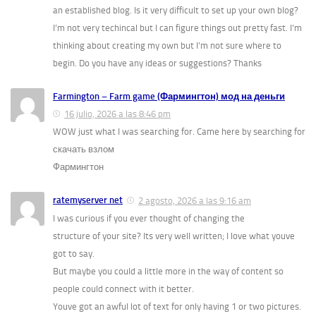
an established blog. Is it very difficult to set up your own blog?
I’m not very techincal but I can figure things out pretty fast. I’m
thinking about creating my own but I’m not sure where to
begin. Do you have any ideas or suggestions? Thanks
Farmington – Farm game (Фармингтон) мод на деньги
16 julio, 2026 a las 8:46 pm
WOW just what I was searching for. Came here by searching for
скачать взлом
Фармингтон
ratemyserver net
2 agosto, 2026 a las 9:16 am
I was curious if you ever thought of changing the
structure of your site? Its very well written; I love what youve
got to say.
But maybe you could a little more in the way of content so
people could connect with it better.
Youve got an awful lot of text for only having 1 or two pictures.