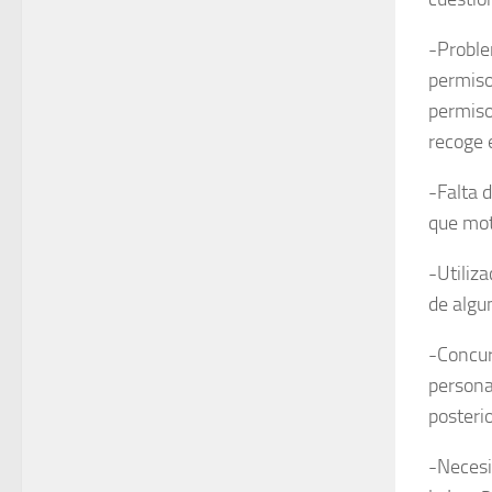
-Proble
permiso
permiso
recoge 
-Falta 
que moti
-Utiliz
de algu
-Concur
persona
posteri
-Necesi