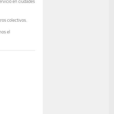
ervicio en ciudades
ros colectivos.
nos el