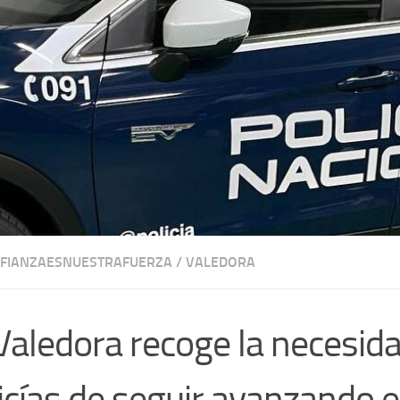
FIANZAESNUESTRAFUERZA
/
VALEDORA
Valedora recoge la necesida
icías de seguir avanzando 