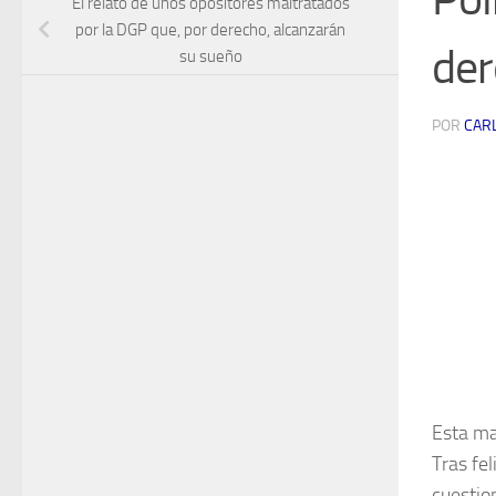
El relato de unos opositores maltratados
por la DGP que, por derecho, alcanzarán
der
su sueño
POR
CAR
Esta ma
Tras fe
cuestio