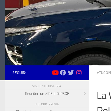
Saltar al contenido
SEGUIR:
#TUCON
SIGUIENTE HISTORIA
La 
Reunión con el PSdeG-PSOE
HISTORIA PREVIA
Pol