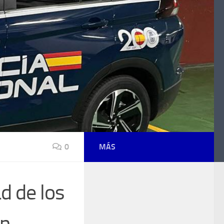
0
MÁS
d de los
en