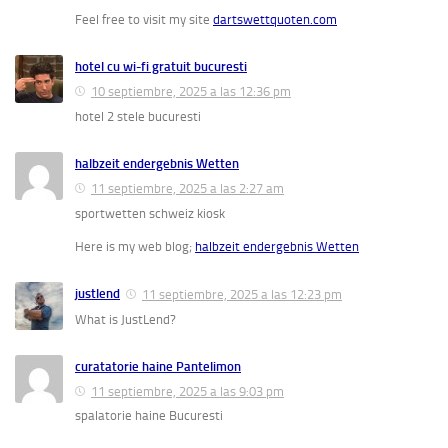
Feel free to visit my site
dartswettquoten.com
hotel cu wi-fi gratuit bucuresti
10 septiembre, 2025 a las 12:36 pm
hotel 2 stele bucuresti
halbzeit endergebnis Wetten
11 septiembre, 2025 a las 2:27 am
sportwetten schweiz kiosk
Here is my web blog;
halbzeit endergebnis Wetten
justlend
11 septiembre, 2025 a las 12:23 pm
What is JustLend?
curatatorie haine Pantelimon
11 septiembre, 2025 a las 9:03 pm
spalatorie haine Bucuresti