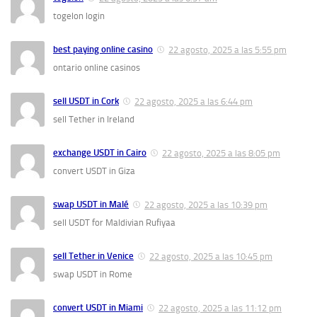
togelon login
best paying online casino
22 agosto, 2025 a las 5:55 pm
ontario online casinos
sell USDT in Cork
22 agosto, 2025 a las 6:44 pm
sell Tether in Ireland
exchange USDT in Cairo
22 agosto, 2025 a las 8:05 pm
convert USDT in Giza
swap USDT in Malé
22 agosto, 2025 a las 10:39 pm
sell USDT for Maldivian Rufiyaa
sell Tether in Venice
22 agosto, 2025 a las 10:45 pm
swap USDT in Rome
convert USDT in Miami
22 agosto, 2025 a las 11:12 pm