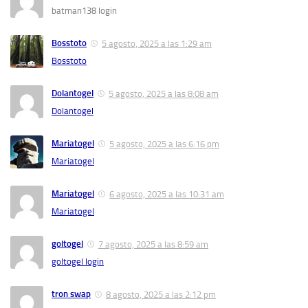
batman138 login
Bosstoto
5 agosto, 2025 a las 1:29 am
Bosstoto
Dolantogel
5 agosto, 2025 a las 8:08 am
Dolantogel
Mariatogel
5 agosto, 2025 a las 6:16 pm
Mariatogel
Mariatogel
6 agosto, 2025 a las 10:31 am
Mariatogel
goltogel
7 agosto, 2025 a las 8:59 am
goltogel login
tron swap
8 agosto, 2025 a las 2:12 pm