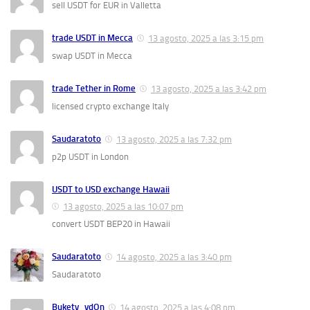
sell USDT for EUR in Valletta
trade USDT in Mecca
13 agosto, 2025 a las 3:15 pm
swap USDT in Mecca
trade Tether in Rome
13 agosto, 2025 a las 3:42 pm
licensed crypto exchange Italy
Saudaratoto
13 agosto, 2025 a las 7:32 pm
p2p USDT in London
USDT to USD exchange Hawaii
13 agosto, 2025 a las 10:07 pm
convert USDT BEP20 in Hawaii
Saudaratoto
14 agosto, 2025 a las 3:40 pm
Saudaratoto
Bukety_ydOn
14 agosto, 2025 a las 4:08 pm