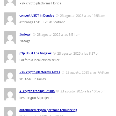
P2P crypto platforms Florida
convert USDT in Dundee
23 agosto, 2025 a las 12:53 am
exchange USDT ERC20 Scotland
Ziatogel
23 agosto, 2025 a las 3:51 am
Ziatogel
p2p USDT Los Angeles
23 agosto, 2025 a las 6:27 pm
California local crypto seller
P2P crypto platforms Texas
23 agosto, 2025 a las 7:48 pm
sell USDT in Dallas
AI crypto trading GitHub
23 agosto, 2025 a las 10:54 pm
best crypto AI projects
automated crypto portfolio rebalancing