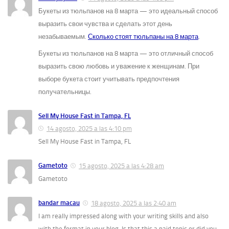
Букеты из тюльпанов на 8 марта — это идеальный способ
выразить свои чувства и сделать этот день
незабываемым.
Сколько стоят тюльпаны на 8 марта
.
Букеты из тюльпанов на 8 марта — это отличный способ
выразить свою любовь и уважение к женщинам. При
выборе букета стоит учитывать предпочтения
получательницы.
Sell My House Fast in Tampa, FL
14 agosto, 2025 a las 4:10 pm
Sell My House Fast in Tampa, FL
Gametoto
15 agosto, 2025 a las 4:28 am
Gametoto
bandar macau
18 agosto, 2025 a las 2:40 am
I am really impressed along with your writing skills and also
with the format in your blog. Is that this a paid topic or did you