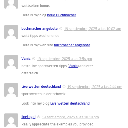
wettseiten bonus
Here is my blog
neue Buchmacher
buchmacher angebote
19 septiembre, 2025 a las 10:02 am
wett tipps wochenende
Here is my web site
buchmacher angebote
Vania
19 septiembre, 2025 a las 3:54 pm
beste live sportwetten tipps (
Vania
) anbieter
österreich
Live wetten deutschland
19 septiembre, 2025 a las 4:44 pm
sportwetten in der schweiz
Look into my blog
Live wetten deutschland
linetogel
19 septiembre, 2025 a las 10:10 pm
Really appreciate the examples you provided.