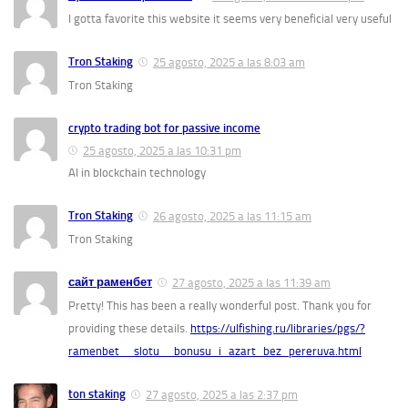
I gotta favorite this website it seems very beneficial very useful
Tron Staking
25 agosto, 2025 a las 8:03 am
Tron Staking
crypto trading bot for passive income
25 agosto, 2025 a las 10:31 pm
AI in blockchain technology
Tron Staking
26 agosto, 2025 a las 11:15 am
Tron Staking
сайт раменбет
27 agosto, 2025 a las 11:39 am
Pretty! This has been a really wonderful post. Thank you for
providing these details.
https://ulfishing.ru/libraries/pgs/?
ramenbet__slotu__bonusu_i_azart_bez_pereruva.html
ton staking
27 agosto, 2025 a las 2:37 pm