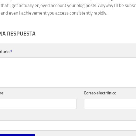
that I get actually enjoyed account your blog posts. Anyway I’ll be subsc
and even I achievement you access consistently rapidly.
UNA RESPUESTA
tario
*
re
Correo electrónico