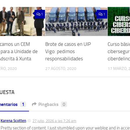
1
1
icamos un CEM
Brote de casos en UIP
Curso bási
 para a Unidade de
Vigo: pedimos
cibersegur
Adscrita á Xunta
responsabilidades
ciberdelin
RO, 2020
27 AGOSTO, 2020
17 MARZO, 
PUESTA
entarios
1
Pingbacks
0
Karena Scotten
27 julio, 2026 a las 7:26 am
Pretty section of content. I just stumbled upon your weblog and in acces