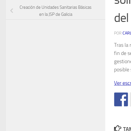
Creación de Unidades Sanitarias Básicas
de
en la JSP de Galicia
POR
CAR
Tras la 
fin de 
gestion
posible
Ver esc
TAM