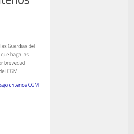
 las Guardias del
a que haga las
or brevedad
 del CGM.
bajo criterios CGM