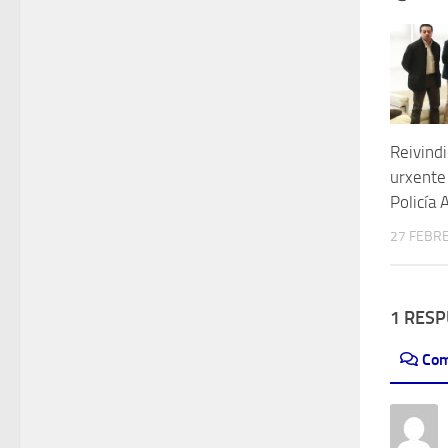
Reivind
urxente
Policía 
27 FEBRE
1 RES
Com