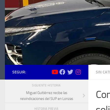
Saltar al contenido
SEGUIR:
SIN CA
SIGUIENTE HISTORIA
Con
Miguel Guitiérrez recibe las
reivindicaciones del SUP en Lonzas
sol
HISTORIA PREVIA