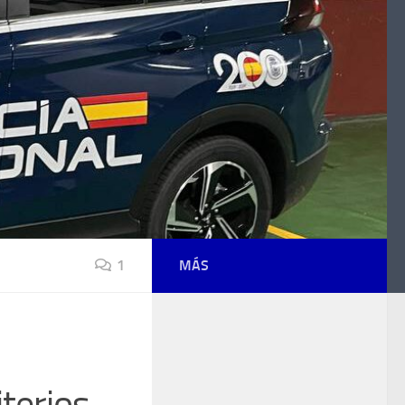
1
MÁS
iterios