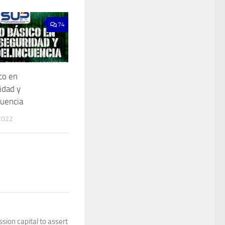
74
co en
idad y
cuencia
2022
sion capital to assert